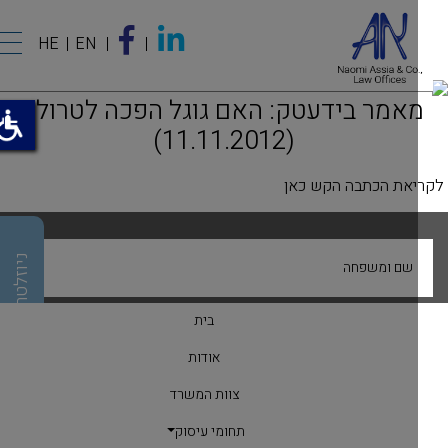
HE
EN
מאמר בידעטק: האם גוגל הפכה לטרול?
(11.11.2012)
ריאת הכתבה הקש כאן
ניוזלטר
שם ומשפחה
בית
חברה
אודות
צוות המשרד
דואר אלקטרוני
תחומי עיסוק