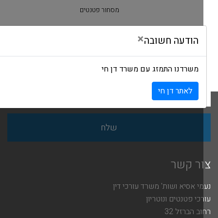
מסחור פטנטים
נושא
פרסומים
×
הודעה חשובה
כתבו עלינו
צור קשר
משרדנו התמזג עם משרד דן חי
פודקאסט
לאתר דן חי
צור קשר
נעמי אסיא ושות' משרד עורכי דין
עורכי פטנטים ונוטריון
רחוב הברזל 32