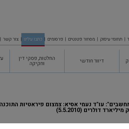
תחומי עיסוק
מסחור פטנטים
פרסומים
כתבו עלינו
צור קשר
החלטות, פסקי דין
על
ק
דיוור חודשי
וחקיקה
יארד דולרים (5.5.2010)