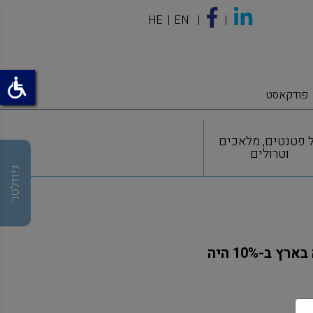
HE
EN
פודקאסט
 פטנטים, מלאכים
וטרולים
ניוזלטר
כתבה מ"אנשים ומחשבים": עו"ד נעמי אסיא: צמצום פיראטיות התוכנה בארץ ב-10% היה