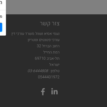
ה
מש
צור קשר
נעמי אסיא ושות' משרד עורכי דין
עורכי פטנטים ונוטריון
רחוב הברזל 32
רמת החייל
תל-אביב 69710
ישראל
טלפון :
03-6444808
0544401972