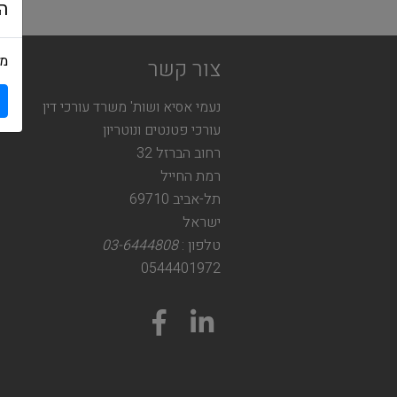
ה
מש
צור קשר
נעמי אסיא ושות' משרד עורכי דין
עורכי פטנטים ונוטריון
רחוב הברזל 32
רמת החייל
תל-אביב 69710
ישראל
טלפון :
03-6444808
0544401972