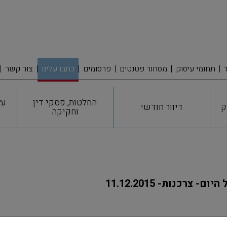
תחומי עיסוק
מסחור פטנטים
פרסומים
כתבו עלינו
צור קשר
החלטות, פסקי דין
על
ק
דיוור חודשי
וחקיקה
 צרכנות- 11.12.2015