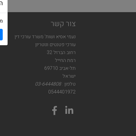
ה
מש
צור קשר
נעמי אסיא ושות' משרד עורכי דין
עורכי פטנטים ונוטריון
רחוב הברזל 32
רמת החייל
תל-אביב 69710
ישראל
טלפון :
03-6444808
0544401972