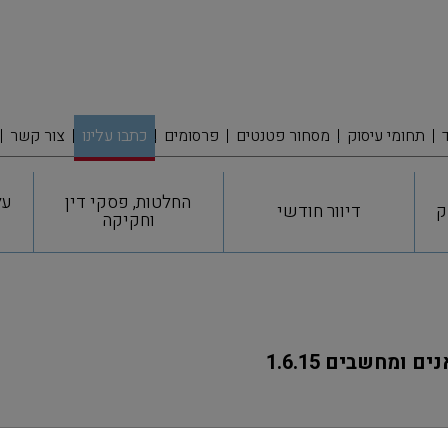
תחומי עיסוק
מסחור פטנטים
פרסומים
כתבו עלינו
צור קשר
החלטות, פסקי דין
על
ק
דיוור חודשי
וחקיקה
 ומחשבים 1.6.15