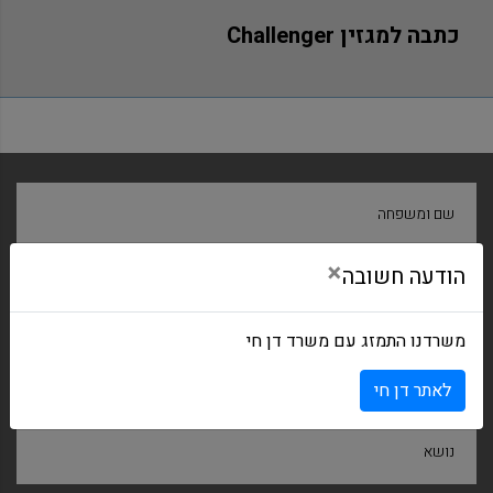
כתבה למגזין Challenger
שם ומשפחה
×
הודעה חשובה
חברה
משרדנו התמזג עם משרד דן חי
דואר אלקטרוני
לאתר דן חי
נושא