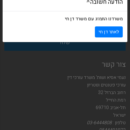
×
הודעה חשובה
משרדנו התמזג עם משרד דן חי
לאתר דן חי
צור קשר
נעמי אסיא ושות' משרד עורכי דין
עורכי פטנטים ונוטריון
רחוב הברזל 32
רמת החייל
תל-אביב 69710
ישראל
טלפון :
03-6444808