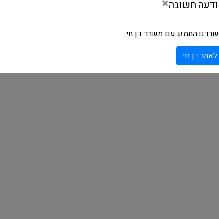
×
ודעה חשובה
רדנו התמזג עם משרד דן חי
לאתר דן חי