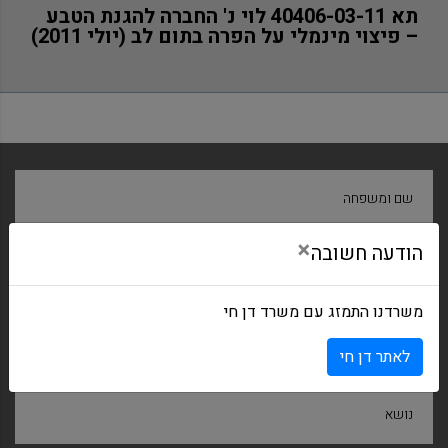
תא 40406-03-11 לוי נ' החברה להגנת הטבע
– פיצוי מינמלי על הפרה בתום לב (יולי 2011)
שם ומשפחה
×
הודעה חשובה
חברה
משרדנו התמזג עם משרד דן חי
דואר אלקטרוני
לאתר דן חי
נושא