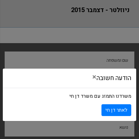
ניוזלטר - דצמבר 2015
שם ומשפחה
×
הודעה חשובה
חברה
משרדנו התמזג עם משרד דן חי
דואר אלקטרוני
לאתר דן חי
נושא