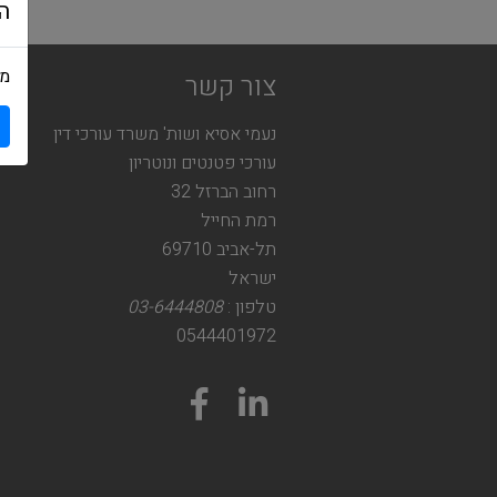
ה
מש
צור קשר
נעמי אסיא ושות' משרד עורכי דין
עורכי פטנטים ונוטריון
רחוב הברזל 32
רמת החייל
תל-אביב 69710
ישראל
טלפון :
03-6444808
0544401972