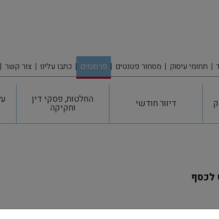
תחומי עיסוק
מסחור פטנטים
פרסומים
כתבו עלינו
צור קשר
החלטות, פסקי דין
על
ק
דיוור חודשי
וחקיקה
 לכסף