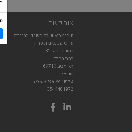
ה
מש
צור קשר
נעמי אסיא ושות' משרד עורכי דין
עורכי פטנטים ונוטריון
רחוב הברזל 32
רמת החייל
תל-אביב 69710
ישראל
טלפון :
03-6444808
0544401972