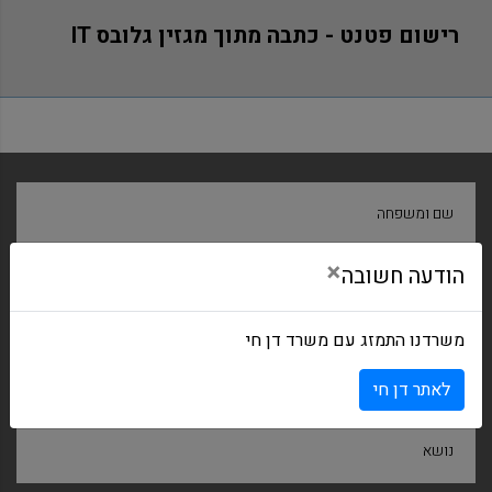
רישום פטנט - כתבה מתוך מגזין גלובס IT
שם ומשפחה
×
הודעה חשובה
חברה
משרדנו התמזג עם משרד דן חי
דואר אלקטרוני
לאתר דן חי
נושא