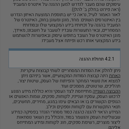
עיסוקים שהם מעבר לנדרש למען ההגנה על אינטרס המעביד
(ראה פירוט בחלק ב' להלן).
לאור האמור לעיל, נראה כי יש בתוספת המוצעת האיזון הנדרש
בין האינטרסים השונים: מחד, מוגן ומעוגן בחוק, האינטרס של
המעביד בהגנה על זכויותיו בידע המקצועי שלו ובסודותיו
המסחריים, ובאי התעשרות עובדיו לשעבר על חשבונו; מאידך,
מוגן האינטרס של העובד בחופש עיסוק ובאפשרות להשתמש
בידע המקצועי אותו רכש ופיתח אצל מעבידו.
4.2.1 תחולת ההגנה
ניתן לחלק את הסודות המסחריים לשתי קבוצות עיקריות:
האחת
הינה קבוצת הסודות המקצועיים, אשר ביניהם ניתן
למצוא את נושאי המחקר והפיתוח של העסק, שיטות יצור,
תהליכים, שרטוטים, מסמכים ועוד.
הקבוצה השנייה
מתייחסת לצד העסקי והיא כוללת מידע הנוגע
לרכוש העסק, עסקיו וענייניו, לקוחות, ספקים, שמות האנשים או
הגופים הקשורים בו או הבאים עימו במגע, מחירים, תחשיבים,
תנאי התקשרות עם לקוחות וספקים וכיו
"
ב.
המידע הראוי להגנה כהגנה כסוד מסחרי הוגדר בפסיקה כמידע
שבשליטת העסק והנשמר בסוד, והכולל בין השאר נוסחאות
ליצור מוצרים, רשימת ספקים, חוג לקוחות ומידע המתייחס
אליהם.