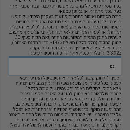
במהלך שנות עבודתם אצל המעביד, ואם
יוגדר כל הידע הנ”ל
כסוד מסחרי, תישלל מהם כל אפשרות לעבוד עבור מעביד אחר
בעל עסק מתחרה, או באופן עצמאי.
חובת הסודיות ואיסור התחרות פוגעים בעקרון היסוד של חופש
העיסוק. לכן פירשה הפסיקה בצמצום את ההגבלות החוזיות
המפורשות על חופש העיסוק (אשר מכונות בד”כ “סעיף הגבלת
תחרות”, או “סעיף התחייבות לאי-תחרות”), וביהמ”ש אף מתערב
לעיתים בתוכן התניות המפורשות בחוזה ,זאת מכוח סעיף 30
לחוק החוזים (חלק כללי) תשל”ג1973-, הדן ב’תקנת הציבור’),
תוך ניסיון להגיע לאיזון בין שני העקרונות בכל מקרה.
ב3.3.92- קיבלה הכנסת את חוק יסוד: חופש העיסוק
[26]
. סעיף 1 לחוק קובע: “כל אזרח או תושב של המדינה זכאי
לעסוק בכל עיסוק, מקצוע או משלח יד; אין מגבילים זכות זו
אלא בחוק, לתכלית ראויה ומטעמים של טובת הכלל.”
למרות שלכאורה בא החוק להגן על האזרח מפני שרירות
רשויות השלטון, הרי שנראה כי לאור קביעת עקרון חופש
העיסוק בחוק יסוד של הכנסת יעניקו לו בתיה”מש משקל כבד
יותר ומשנה תוקף. כדי שסעיף הסודיות ואי התחרות לא ייפסל
על ידי בתיהמ”ש יש להקפיד על ניסוח מדויק של התחום האסור
בעיסוק על העובד לשעבר, שיחפוף במדויק את אופי עבודתו
הקודמת (ברור כי איסור עבודה בענף התכנות למשל יהיה פסול).