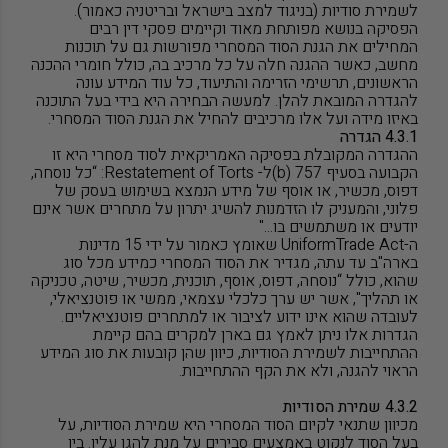
לשמירת סודיות (בניגוד למצב בישראל ובריטניה כאמור)
.
הפסיקה בנושא מפותחת מאוד וקיימים פסקי דין רבים
המחילים את הגנת הסוד המסחרי מפורשות גם על תוכנות
מחשב, כאשר ההגנה חלה על כל מרכיב בה, כולל חומרי ההכנה
הראשונים, תרשימי הזרימה והתיעוד, כל עוד המידע עונה
להגדרה המובאת להלן. למעשה הבחירה היא בידי בעל התוכנה
באיזו מידה ועל אלו מרכיבים להחיל את הגנת הסוד המסחרי
.
4.3.1 הגדרה
ההגדרה המקובלת בפסיקה האמריקאית לסוד מסחרי היא זו
הקבועה בסעיף 757 (
b
)ל-
Restatement of Torts
: “כל נוסחה,
דפוס, מכשיר, או אוסף של מידע הנמצא בשימוש בעסק של
פלוני, והמעניק לו הזדמנות להשיג יתרון על מתחרים אשר אינם
יודעים או משתמשים בו
..
."
ה-
Trade Act
Uniform
שאומץ כאמור על ידי 15 מדינות
בארה
"
ב עד עתה, מגדיר את הסוד המסחרי כמידע מכל סוג
שהוא, כולל “נוסחה, דפוס, אוסף, תוכנית, מכשיר, שיטה, טכניקה
או תהליך
"
, אשר יש ערך כלכלי עצמאי, ממשי או פוטנציאלי,
לעובדה שהוא אינו ידוע לציבור או למתחרים פוטנציאליים
.
הגדרות אלו ניתן לאמץ גם בארן למקרים בהם קיימת
ההתחייבות לשמירת הסודיות, כיוון שהן קובעות את סוג המידע
הראוי להגנה, ולא את הקף ההתחייבות.
4.3.2 שמירת הסודיות
מכיוון שתנאי לקיום הסוד המסחרי היא שמירת הסודיות, על
בעל הסוד לנקוט באמצעים סבירים על מנת להגן עליו. בין