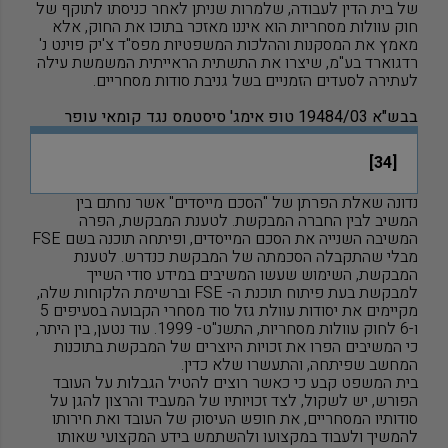
של בית הדין לעבודה, שלמרות שניתן לאחר כניסתו לתוקף של
חוק עוולות מסחריות הוא איננו מאזכר בתוכו את החוק, אלא
מאמץ את המסקנות וההלכות המשפטיות מפס"ד צ'יק פוינט נ'
רדגוארד בע"מ, שיצרו את התשתית הראייתית המשמשת עילה
לעתירה לסעדים הזמניים בשל גניבת סודות מסחריים.
בבש"א 19484/03
טופ אימג' סיסטמס נגד קומאי עופר
[34]
נדונה שאלת הפרתן של "הסכם מייסדים" אשר נחתם בין
המשיב לבין החברה המבקשת. לטענת המבקשת, הפרה
המשיבה השנייה את הסכם המייסדים, ופיתחה תוכנה בשם
FSE
מבלי שהתקבלה הסכמתה של המבקשת כנדרש. לטענת
המבקשת, השימוש שעשו המשיבים במידע סודי השייך
למבקשת בעת פיתוח תוכנת ה-
FSE
וברשימת הלקוחות שלה,
מקיימים את יסודות עוולת גזל סוד מסחרי הקבועה בסעיפים 5
ו-6 לחוק עוולות מסחריות, התשנ"ט- 1999. עוד נטען, בין היתר,
כי המשיבים הפרו את זכויות היוצרים של המבקשת בתוכנות
המחשב שפיתחה, והתעשרו שלא כדין.
בית המשפט קבע כי כאשר רוצים להטיל הגבלות על העובד
הפורש, יש לשקול, לצד זכויותיו של המעביד והרצון להגן על
סודותיו המסחריים, את חופש העיסוק של העובד ואת חירותו
להמשיך ולעבוד במקצועו ולהשתמש בידע המקצועי שאותו