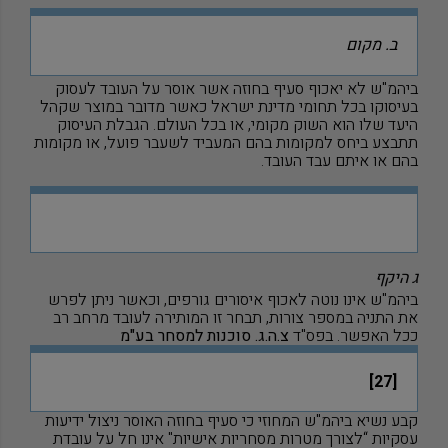
ב. מקום
ביהמ
"
ש לא יאכוף סעיף בחוזה אשר אוסר על העובד לעסוק
בעיסוקו בכל תחומי מדינת ישראל כאשר מדובר במוצר שקהל
היעד שלו הוא השוק מקומי, או בכל העולם. הגבלת העיסוק
תתבצע ביחס למקומות בהם המעביד לשעבר פועל, או מקומות
בהם או איתם עבד העובד.
ג היקף
ביהמ
"
ש אינו נוטה לאכוף איסורים גורפים, וכאשר ניתן לפרש
את התניה במספר צורות, תבחר זו המותירה לעובד מרחב רב
ככל האפשר. בפס"ד
צ.ה.ג. סוכנות למסחר בע"מ
[27]
קבע נשיא ביהמ
"
ש המחוזי כי סעיף בחוזה האוסר ניצול ידיעות
עסקיות “לצורך מטרות מסחריות אישיות
"
אינו חל על עובדת