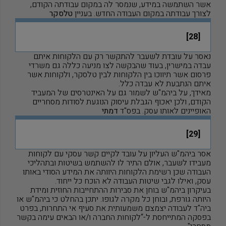
אשר השתמשה במידע, שנמסר לה במקום עבודתה הקודם,
לצורך עבודתה במקום העבודה החדש. בעניין
טלסקר
[28]
נאסר על עובדת לשעבר להתקשר רק עם הלקוחות איתם
עבדה במישרין, בעוד שהבקשה לצו מניעה כללה גם משרדי
פרסום אשר תיווכו בין הלקוחות לבין טלסקר, ולקוחות אשר
איתם הנתבעת לא עבדה כלל.
מאידך, על ביהמ
"
ש לשמור גם על האינטרסים של המעביד
הקודם, ולכן יאכוף הגבלת עיסוק הנוגעת לסודות מסחריים
האופיינים לאותו עסק. בפס
"
ד
דמתי
[29]
אסר ביהמ
"
ש העליון על עובד לקיים קשר עסקי עם לקוחות
מעבידו לשעבר, אולם התיר לו להשתמש בשיטות ובתהליכי
העבודה שכן רשימת הלקוחות היוותה את המידע הסודי באותו
עסק, ואילו לגבי שיטות העבודה לא הוכח כל ייחוד.
בעיקרון ביהמ
"
ש בוחן את סבירות ההתחייבות החוזית ומידת
היותה גורפת, ובוחן כל מקרה לגופו. יתכן בהחלט כי ביהמ
"
ש או
ביה
"
ד לעבודה יצמצם משמעותית את סעיף אי התחרות, בפרט
בפסקה המתייחסת ל-“לקוחות החברה ו/או הבאים עימה בקשר