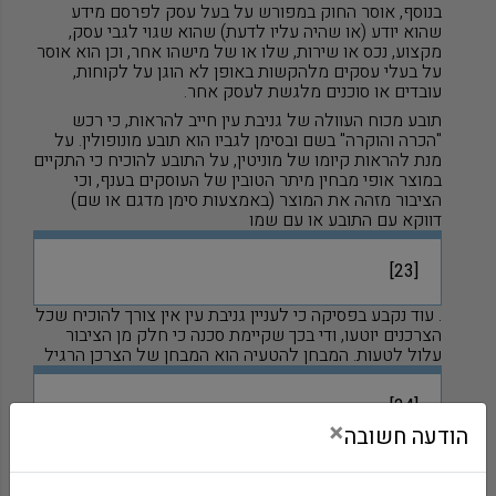
בנוסף, אוסר החוק במפורש על בעל עסק לפרסם מידע
שהוא יודע (או שהיה עליו לדעת) שהוא שגוי לגבי עסק,
מקצוע, נכס או שירות, שלו או של מישהו אחר, וכן הוא אוסר
על בעלי עסקים מלהקשות באופן לא הוגן על לקוחות,
עובדים או סוכנים מלגשת לעסק אחר.
תובע מכוח העוולה של גניבת עין חייב להראות, כי רכש
"הכרה והוקרה" בשם ובסימן לגביו הוא תובע מונופולין. על
מנת להראות קיומו של מוניטין, על התובע להוכיח כי התקיים
במוצר אופי מבחין מיתר הטובין של העוסקים בענף, וכי
הציבור מזהה את המוצר (באמצעות סימן מדגם או שם)
דווקא עם התובע או עם שמו
[23]
. עוד נקבע בפסיקה כי לעניין גניבת עין אין צורך להוכיח שכל
הצרכנים יוטעו, ודי בכך שקיימת סכנה כי חלק מן הציבור
עלול לטעות. המבחן להטעיה הוא המבחן של הצרכן הרגיל
[24]
×
הודעה חשובה
.