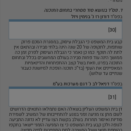
מסחרי
"
.
ד. פס"ד בנושא סוד מסחרי בתחום התוכנה
בפס"ד
דורון רז נ' בנימין ויזל
[30]
קבע בית המשפט כי הגבלת עיסוק, במסגרת הסכם פרוק
שותפות, לתקופה של 20 שנה הינה בלתי סבירה ובהתאם אין
לתת לה תוקף. כמו כן נאמר כי הגבלת העיסוק לפרק זמן כה
ממושך הינה עוד פחות סבירה בעולם המחשבים בכלל ובתחום
התוכנה בפרט, וזאת בשל קצב ההתפתחות והדינאמיות
המאפיינים את הענף (בד"כ תוכנה הופכת למיושנת כעבור
שנתיים עד שלוש).
בפס"ד
דניאל לב נ' דגם מערכות בע"מ
[31]
דן בית המשפט העליון בשאלה האם נתמלאו התנאים הדרושים
לשם מתן צו מניעה זמני בנוגע להתחייבותו של המשיב לשמירת
סודיות ואיסור תחרות. בשלב בקשת הצו עדיין לא נדונה התביעה
לגופה ולכן קבע בית המשפט כי צו המניעה הזמני יישאר בתקפו
בהוספת תנאי שעל המשיבה לתת התחייבות לפיה תפצה