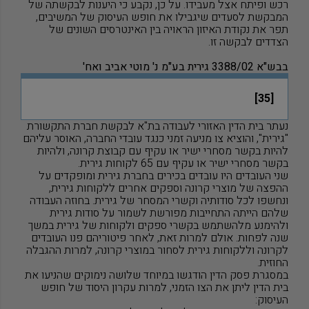
רכש ופיתח אצל מעבידו. על כן, נקבע כי היענות לבקשתה של
המבקשת לסעדים שיגבילו את חופש העיסוק של המשיבים,
תפר את נקודת האיזון הראויה בין האינטרסים השונים של
הצדדים לבקשה זו.
בבש"א 3388/02
גירית בע"מ נ' מוטי אביב ואח'
[35]
נעתר בית הדין האזורי לעבודה בת"א לבקשת חברת התקשורת
"גירית", והוציא צו מניעה זמני כנגד עובדי החברה, האוסר עליהם
להיות בקשר מסחרי ישיר או עקיף עם קבוצת קרונה, ולהיות
בקשר מסחרי ישיר או עקיף עם 65 לקוחות גירית.
שני העובדים היו עובדים בכירים בחברת גירית ומופקדים על
ההפצה של מוצרי קרונה וספקים אחרים ללקוחות גירית,
ונחשפו לכל סודותיה וקשרי המסחר של גירית. בחוזה העבודה
שלהם הייתה התחייבות מפורשת לשמור על סודות גירית
ולהימנע מלהשתמש בקשרי ספקים ולקוחות של גירית במשך
שנה לפחות. אולם למרות זאת, לאחר פיטוריהם פנו העובדים
לקרונה וללקוחות גירית לסחור במוצרי קרונה, למרות ההגבלה
החוזית.
במסגרת פסק הדין הודגשו במיוחד שלושה נימוקים שהניעו את
בית הדין ליתן את הצו הזמני, למרות עקרון היסוד של חופש
העיסוק: