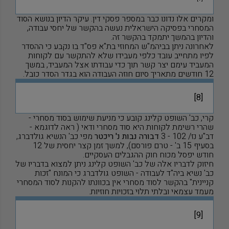
ומקרים אלו נדונו כבר במספר פסקי דין. עיקר הדיון בנושא הסוד
המסחרי בפסיקה הישראלית נעשה בהקשר של יחסי עבודה,
והדיון בהמשך יתמקד בהקשר זה.
לאחרונה ניתן בביהמ"ש המחוזי בת"א פס"ד בו נקבע כי ההסדר
לפיו מתחייב עובד כלפי מעבידו שלא להתקשר עם לקוחות
המעביד עימם יצר קשר תוך כדי עבודתו אצל המעביד, במשך
12 חודשים מתאריך סיום חוזה העבודה הוא בגדר הסדר כובל.
[8]
קרי, כב' השופט קלינג קובע כי מניעת שימוש בסוד מסחרי -
שהרי רשימת לקוחות היא סוד מסחרי ודאי ( ראה לדוגמא -
דב"ע נז/ 102 - 3
דבורה נבות נ' ריכטר
מפי כב' הנשיא גולדברג,
בסעיף 15 ב' - טרם פורסם), למשך זמן קצר יחסית של 12
חודש יפסל מכוח חוק ההגבלים העסקיים.
חיזוק לדבריו אלה של כב' השופט קלינג ניתן למצוא בדבריו של
כב' נשיא ביה"ד לעבודה - השופט גולדברג כי המונח "זכות
קניינית" בהקשר לסוד מסחרי אין בכוונתו להקנות לסוד המסחרי
מעמד עצמאי ובלתי תלוי בזכויות חוזיות.
[9]