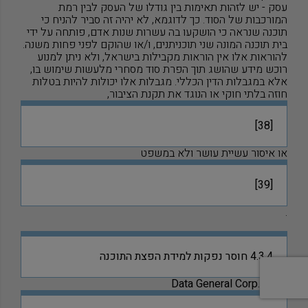
עסק - יש לזהות תאימות בין גודלו של העסק לבין רמת
המורכבות של הסוד. כך לדוגמא, לא יהיה זה סביר להניח כי
תוכנה שנראה כי הושקעו בה עשרות שנות אדם, פותחה על ידי
בית תוכנה המונה שני תוכניתנים, ו/או שהוקם לפני פחות משנה
.
להוראות אלו אין הוראות מקבילות בישראל, ולא ניתן למנוע
רוכש מידע שהושג תוך הפרת סוד מסחרי מלעשות שימוש בו,
אלא במגבלות הדין הכללי. מגבלות אלו יכולות להיות בטלות
חוזה בלתי חוקי או הנוגד את תקנת הציבור,
[38]
או איסור עשיית עושר ולא במשפט
[39]
.
4.3.4 חוסר נפקות למידת הפצת התוכנה
בפס
"
ד
Data General Corp.