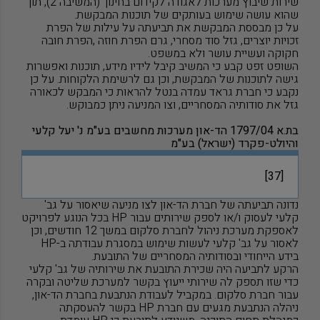
שירות שיבוץ מערכות לאגודה לקידום בחינוך (המשיבה 2), תוך
שהוא עושה שימוש בעותקים של תוכנות המבקשת.
על כן מבססת המבקשת את תביעתה על עילות של הפרת
זכויות יוצרים, גזל סוד מסחרי, גרם הפרת חוזה ,הפרת חובה
חקוקה ועשיית עושר ולא במשפט.
השופט זפט קבע כי המשיב קיבל לידיו מידע, תוכנות ואפשרות
גישה לתוכנות של המבקשת, וכן גם לרשימת הלקוחות. על כן
נקבע כי חברת גראד עמדה בנטל להראות כי המבקש לכאורה
גזל את סודותיה המסחריים, וצו המניעה ניתן כמבוקש.
בת.א 1797/04 הד-און מערכות מחשבים בע"מ נ' יעל קלעי
והיולט-פקרד (ישראל) בע"מ
[37]
נדונה תביעתה של חברת הד-און לצו מניעה שיאסור על גב'
קלעי לעסוק ו/או לספק שירותים עבור
HP
בכל הנוגע לפרויקט
לאספקת מערכת ניהול לחברת סלקום במשך 12 חודשים, וכן
לאסור על גב' קלעי לעשות שימוש במסגרת עבודתה ב-
HP
בידע הייחודי ובסודותיה המסחריים של התובעת.
הרקע לתביעה היה שכירת התובעת את שירותיה של גב' קלעי
כדי שזו תספק לה שירותי ייעוץ בקשר למערכת שליטה ובקרה
עבור חברת סלקום. במקביל לעבודת הנתבעת בחברת הד-און,
ניהלה הנתבעת מגעים עם חברת
HP
בקשר להעסקתה