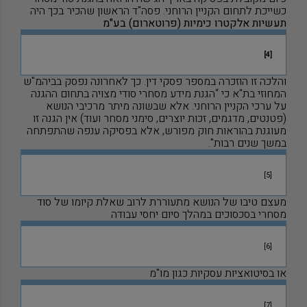
כשייכת לתחום הקניין הרוחני. פסה
"
ד הראשון שהכיר בכך היה
תעשיות אלקטרו כימיות (פרוטארום) בע
"
מ
[4]
והלכה זו הוזכרה במספר פסקי דין. כך לאחרונה נפסק בביהמ
"
ש
המחוזי בת
"
א כי “הגנת מידע מסחרי סודי מצויה בתחום ההגנה
על ערכי הקניין הרוחני. אלא שבשונה מיתר מרכיבי הנושא
(פטנטים, מדגמים, זכות יוצרים, סימני מסחר ועוד) אין הגנה זו
מעוגנת בהוראות חוק מפורש, אלא בפסיקה ענפה שהתפתחה
במשך שנים רבות
"
.
[5]
מעצם טיבו של הנושא מתעוררת לרוב שאלת קיומו של סוד
מסחרי בסכסוכים במהלך סיום יחסי עבודה
[6]
או בסיטואציות עסקיות כגון מו"מ
[7]