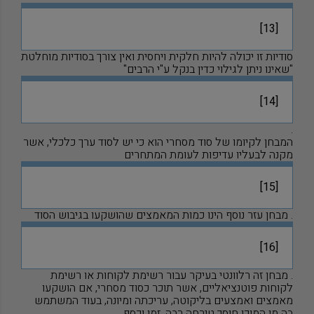
[13]
סודיות זו יכולה להיות חלקית ויחסית ואין צורך בסודיות מוחלטת
"שאינו ניתן לגילוי כדין בנקל ע"י הרבים"
[14]
.
המבחן לקיומו של סוד מסחרי הוא כי יש לסוד ערך כלכלי, אשר
מקנה לבעליו עדיפות לעומת המתחרים
[15]
. מבחן עזר נוסף הינו כמות המאמצים שהושקעו בגיבוש הסוד
[16]
. מבחן זה רלוונטי בעיקר עבור רשימת לקוחות או רשימת
לקוחות פוטנציאליים, אשר תוכר כסוד מסחרי, אם הושקעו
מאמצים ואמצעים בליקוטה, עריכתה ומיונה, בעוד המשתמש
בה מן המוכן חוסך טירחה רבה, זמן וכסף.