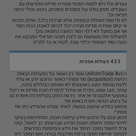
צעדים אלו ניתן למנות הסכמי שמירת סודיות מפורשים עם
העובדים, סימון בולט של מסמכים מסווגים, גיבוש נוהלי כניסה
ויציאה וכו'.
לא נדרשות פעולות קיצוניות, אלא סבירות בלבד; אולם הוכחת
אי קיום שמירת סודיות סבירה יכול לגרום לאובדן הגנת הסוד
אף אם בפועל לא דלף הסוד החוצה כתוצאה מכך.
לפעולות אלו משמעות גם ליצרן תוכנה ישראלי המבקש את
הגנת הסוד המסחרי כלפי עובד, לקוח או צד למו
"
מ
.
4.3.3 פעולות אסורות
ה
Trade Act-
Uniform
אוסר בין השאר על הפעולות הבאות
:
רכישת (
acquisition
) סוד מסחרי כאשר הרוכש יודע או עליו
לדעת שהסוד הושג באמצעים לא נאותים הכוללים גניבה,
שוחד, מצג שווא, הפרת או שידול להפרת חובת סודיות או ריגול
באמצעי אלקטרוני או אחר. גירסת החוק בקליפורניה אוסרת גם
על ביצוע הנדסה חוזרת באותו סוד.
שימוש במידע שהושג בטעות, לאחר שנודע שהמידע הינו סוד
מסחרי
.
מכאן שגם על הרוכש מידע קיימות חובות, המתייחסות בעיקר
לזיהוי המוכר ולאופן השגת המידע שברשותו. כך למשל, קונה
צריך לחשוד במוכר החסר את הידע והמיומנות הנדרשים
למחקר ופיתוח תוכנה ברמת מורכבות גבוהה, ואם המוכר הינו