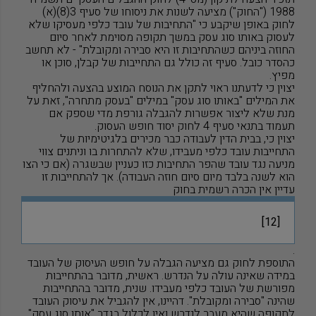
1988 ("החוק") מציעה לשנות את ניסוחו של סעיף 3(8)(א)
לחוק באופן שיקבע כי "התחיבות של עובד כלפי מעסיקו שלא
לעסוק באותו סוג עסק במשך תקופה מסוימת לאחר סיום
החוזה ביניהם כשהתחיבות זו היא סבירה ומקובלת" - לא תחשב
כהסדר כובל. סעיף זה כולל גם התחייבות של קבלן, סוכן או
מפיץ.
יצוין כי לדעתנו ראוי לתקן את הנוסח המוצע בהצעה ולהחליף
את המילים "באותו סוג עסק" במילים "בעסק מתחרה", זאת על
מנת שלא ליצור אפשרות להגבלה גורפת מדי שספק אם
תעמוד בתנאי סעיף 4 לחוק יסוד חופש העסוק.
יצוין כי, בבית הדין לעבודה כבר מכירים בלגיטימיות של
התחייבות עובד כלפי מעבידו, שלא להתחרות בו וניתנים צווי
מניעה נגד עובד שהפר התחיבות כזו כעניין שבשגרה (אם כי הצו
הוא לשנה בלבד מיום סיום חוזה העבודה). אך להתחייבות זו
עדיין אין הכרה רשמית בחוק
[12]
.
התוספת לחוק גם מציעה הגבלה על חופש העיסוק של העובד
במידה שאינה עולה על הנדרש. ראשית, מדובר בהתחייבות
מפורשת של העובד כלפי מעבידו. שנית, מדובר בהתחייבות
שהינה "סבירה ומקובלת". דהיינו, אין להגביל את עיסוק העובד
לתקופה שהיא מעבר לנדרש ואין לכלול בגדר "אותו סוג עסק"