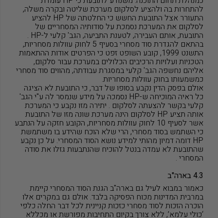
כמנהלת תחום התוכנה. משנודע לתובעת כי
HP
עומדת
להתחרות בה ולהציע לסלקום מערכת שליטה ובקרה משלה,
התעורר אצל התובעת החשש כי החלטתה של
HP
להציע
לסלקום את המערכת נסמכת על סודותיה המסחריים של
התובעת, אותם העבירה, לטענת התביעה, הגב' קלעי ל-
HP
.
בהתאם להגדרת סוד מסחרי בסעיף 5 לחוק עוולות מסחריות,
התשנט 1999, קובע השופט זפט כי הפרטים אודות ההתאמות
הטכניות ועלויות הרכיבים הכלולים במערכת עבור סלקום,
אליהם נחשפה הגב' קלעי במסגרת עבודתה, מהווים סוד מסחרי
כמשמעותו בחוק עוולות מסחריות.
אולם בפסק הדין נקבע בסופו של דבר, כי התובעת לא הציגה
כל ראיה המוכיחה ש-
HP
נסמכה על מידע שנמסר לה ע"י הגב'
קלעי בקשר להצעתה לסלקום . יתירה מזו נקבע כי המערכת
אותה תציע
HP
לסלקום הינה מערכת שונה מזו של התובעת
אשר לסעיף 10 לחוק עוולות מסחריות, הקובע חזקה על הנתבע
כי השתמש בסוד מסחרי, הרי שלא הוכח שהידע בו משתמשת
HP
דומה דמיון מהותי למידע נושא הסוד המסחרי. על כן נקבע
שהתובעת לא עמדה בנטל להוכיח שהנתבעות גזלו את סודה
המסחרי .
4.3 בארה"ב
כאמור במבוא לעיל גם בארה
"
ב הגנת הסוד המסחרי קיימת
במרבית המדינות מכוח הפסיקה בלבד. אולם גם במקרים אלו
הוכרה הזכות לסוד מסחרי כזכות קניינית לכל דבר החלה כלפי
‘כולי עלמא’, ללא צורך בקיום התחיבות מפורשת או מכללא