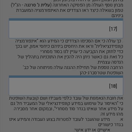
מבחן נוסף העולה מן הפסיקה האחרונה (
עלית נ' סרנגה
- הנ"ל)
טמון בשאלה כיצד ראו הצדדים את האינפורמציה המועברת
ביניהם
[17]
. כך עולה כי אם הסכימו הצדדים כי המידע הוא "אינפורמציה
קונפידנציאלית" וראו את היחסים ביניהם כיחסי אמון, יש בכך
כדי לחזק את הקביעה כי עניין לנו בסוד מסחרי.
כל זאת גם כאשר ניתן היה להכין את התוכניות בתהליך של
הנדסה עצמית.
הרחבה נוספת של תחילת ההגנה עולה מניתוחה של כב'
השופטת שטרסברג-כהן
[18]
את חובת הנאמנות של עובד כלפי מעבידו ושם קובעת השופטת
כי "האיסור על שימוש במידע קונפידנציאלי של המעביד חל גם
על מידע אחר שאינו בגדר סוד מסחרי", ובמקום אחר מסבירה
מהו מידע זה:
א. מידע שהועבר לעובד למטרות בצוע העבודה והמידע אינו
בגדר כישורים
אישיים או ידע אישי.