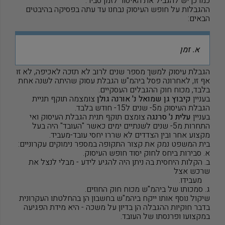
כמו כן יש להגביל את האיסור לזמן סביר.
ההגבלות על חופש העיסוק נבחנו עד עתה בפסיקה בהיבטים
הבאים:
א. זמן
הגבלת עיסוק למשך מספר שנים לרוב לא תזכה לאכיפה, לא זו
אף זו, לאחרונה פסל ביהמ"ש הגבלת עסוק שהיתה לשנה אחת
בלבד, מכוח חוק ההגבלים העסקיים.
בעניין
קיבוץ גן שמואל נ' אורנה גולן
צומצמה תוקף תניית
הגבלת העיסוק מ5- שנים ל15- חודש בלבד.
בעניין
עלית נ' סרנגה
צומצם תוקף תנית הגבלת העיסוק ואי
התחרות מ5- שנים לשנתיים ימים כאשר "העובד" היה בעל
מקצוע אחר ובין הצדדים לא שררו יחסי עובד-מעביד.
בית המשפט נמק את קצור התקופה במספר נימוקים עקרוניים:
א. סבירות ביחס לחוק יסוד חופש העיסוק.
ב. הקלות היחסית בה ניתן היה להגיע לידע - מבלי לנצל את
שרכש אצל
מעבידו.
ג. סמכותו של ביהמ"ש מכוח חוק החוזים.
שיקול נוסף אותו ייקח ביהמ"ש בחשבון הן בהחלטתו העקרונית
בדבר חוקיות ההגבלה הן בדיון על משכה - היא מידת הפגיעה
במקצועו ופרנסתו של העובד.