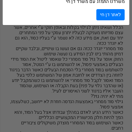
משרדנו התמזג עם משרד דן חי
גזל סוד מסחרי:
לאתר דן חי
"סוד מסחרי" מוגדר בחוק כמידע עסקי מכל סוג שאינו נחלת
הכלל ושאינו ניתן לגילוי בקלות ובאופן חוקי ע"י אחרים, אשר
עצם סודיותו מעניקה לבעליו יתרון עסקי על פני המתחרים.
יחד עם זאת, אם מידע כזה לא נשמר ע"י בעליו כסוד, הוא גם
לא יוגדר ככזה.
סוד מסחרי יוגדר ככזה גם אם נעשו בו שינויים, ובלבד שקיים
דמיון מהותי בינו לבין המידע בו נעשה שימוש.
החוק אוסר על גזל סוד מסחרי כל שאסור ליטול את הסוד מידי
הבעלים באמצעי פסול, או להשתמש בו ע"י הנוטל, אסור
להשתמש בסוד מסחרי בלי הסכמת הבעלים כאשר הדבר בניגוד
לחוזה בין הצדדים או לחובת אמון של המשתמש כלפי בעל
הסוד ואסור לקבל סוד מסחרי או להשתמש בו כשהמקבל יודע
(או שהדבר גלוי על פניו) בעת הקבלה או השימוש, שהסוד
הועבר אליו בניגוד לשני האיסורים לעיל.
מתי לא יהיה גזל?
גילוי סוד מסחרי באמצעות הנדסה חוזרת לא ייחשב, כשלעצמו,
אמצעי פסול.
כאשר הידע הגיע לאדם במהלך עבודתו אצל בעל הסוד, והוא
הפך להיות חלק מכישוריו המקצועיים הכלליים.
כאשר השימוש בסוד המסחרי מוצדק משיקולים ציבוריים
רחבים.