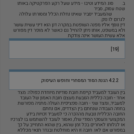
ב. סוג המידע וטיבו - מידע שעל רקע הפרקטיקה באותו
שטח עסוק, סביר
שהמעביד יסביר שאינו נחלת הכלל ומסורתו עלולה
לגרום לו נזק.
דין נוסף אליו מפנה השופטת במקרה דנן הוא דיני עשית עושר
ולא במשפט, אותו ניתן להחיל גם כאשר לא מופר דין מפורש
אלא עשית העושר אינה צודקת
[19]
.
4.2.2 הגנת
הסוד
המסחרי וחופש העיסוק
בין העובד למעביד קיימת חובת סודיות מיוחדת כפולה: מצד
אחד - חובה כללית הנובעת מעצם חובת האמון של העובד
למעביד, ומצד שני - חובה ספציפית העולה מתניה מפורשת
בחוזה העבודה שנחתם בין הצדדים, אם נחתם.
החובה הכללית נובעת מההכרה כי למעביד זכויות בידע
המקצועי והעסקי הסודי שלו, ואסור לעובד להשתמש בו לצרכיו
או לגלותו לאחרים בכל זמן שהוא, בין שהוא התחייב על כך
במפורש אם לאו. חובה זו היא מוחלטת ובגדר תנאי מכללא