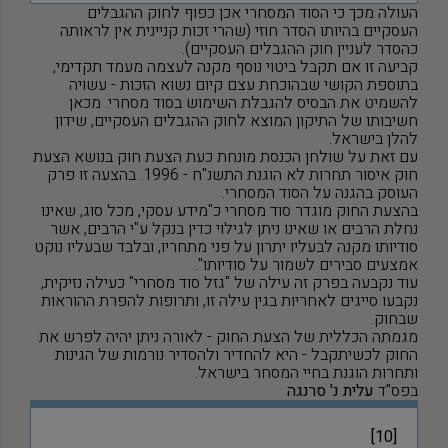
העולה מכך כי הסוד המסחרי אכן כפוף לחוק ההגבלים
העסקיים בהיותו הסדר חוזי (שהרי זכות קניינית אין לראותה
כהסדר לעניין חוק ההגבלים העסקיים).
קביעה זו אם תקבל ביטוי נוסף מקנה לעצמה מעמד תקדימי,
בתוספת הקושי שבהוכחת עצם קיום נשוא הזכות - עשויה
להשמיט את הבסיס להגבלת השימוש בסוד מסחרי. מכאן
חשיבותו של התיקון המוצא לחוק ההגבלים העסקיים, שידון
להלן בישראל.
עם זאת על שולחן הכנסת מונחת כעת הצעת חוק בנושא הצעת
חוק איסור תחרות לא הוגנת התשנ"ח - 1996. בהצעה זו פרק
העוסק בהגנה על הסוד המסחרי.
בהצעת החוק מוגדר סוד מסחרי כ"מידע עסקי, מכל סוג, שאינו
נחלת הרבים או שאינו ניתן לגילוי כדין בנקל ע"י הרבים, אשר
סודיותו מקנה לבעליו יתרון על פני מתחריו, ובלבד שבעליו נוקט
אמצעים סבירים לשמור על סודיותו".
עוד נקבעה בפרק זה עילה של "גזל סוד מסחרי" כעילה נזיקית,
נקבעו סייגים לאחריות בגין עילה זו, ותרופות להפרת ההוראות
שבחוק.
מגמתה הכללית של הצעת החוק - לאורה ניתן יהיה לפרש את
החוק לכשיתקבל - היא להחדיר ולהסדיר נורמות של הגינות
ותחרות הוגנת בחיי המסחר בישראל.
בפס"ד
עלית נ' סרנגה
[10]