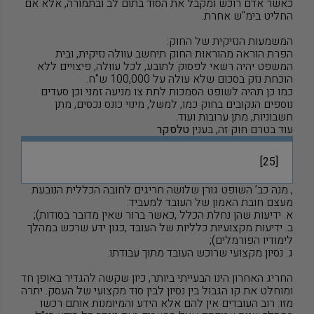
כאשר אדם רוכש ומקבל את הסוד בתום לב ובתמורה, אלא אם
החליט בימ"ש אחרת.
המשמעות הנזיקית של החוק:
הפרת הוראה מהוראות החוק תיחשב עוולה נזיקית, ובית
המשפט יהיה רשאי לפסוק לתובע, לכל עוולה, פיצויים ללא
הוכחת נזק בסכום שלא עולה על 100,000 ש"ח.
כמו כן תהיה לשופט הסמכות לתת צו מניעה זמני וכן סעדים
נוספים הנקובים בחוק כמו, למשל, מינוי כונס נכסים, מתן
חשבוניות, מתן ערובות ועוד.
עוד בטרם חוק זה, בענין
טלסקר
[25]
, מנה כב’ השופט גורן שלושה חריגים לחובה הכללית הנובעת
מעצם חובת האמון של העובד למעביד:
א. ידיעות שהן נחלת הכלל ,כאשר ברור שאין מדובר בסודות);
ב. ידיעות מקצועיות כלליות של העובד ,כגון ידע שרכש במהלך
לימודיו הפורמלים);
ג. נסיון מקצועי שרוכש העובד מתוך עבודתו.
החריג האחרון הינו הבעייתי ביותר, כיון שקשה להגדיר באופן חד
ומוחלט את קו הגבול בין נסיון לבין סוד מקצועי של העסק. יתרה
מזו: רוב העובדים אין להם אלא הידע והמיומנות אותם רכשו