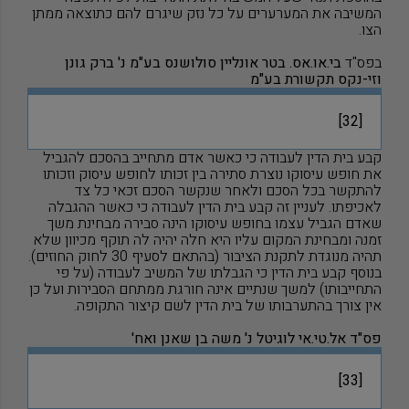
המשיבה את המערערים על כל נזק שיגרם להם כתוצאה ממתן
הצו.
בפס"ד
בי.או.אס. בטר אונליין סולושנס בע"מ נ' ברק גונן
וזי-נקס תקשורת בע"מ
[32]
קבע בית הדין לעבודה כי כאשר אדם מתחייב בהסכם להגביל
את חופש עיסוקו נוצרת סתירה בין זכותו לחופש עיסוק וזכותו
להתקשר בכל הסכם ולאחר שנקשר הסכם זכאי כל צד
לאכיפתו. לעניין זה קבע בית הדין לעבודה כי כאשר ההגבלה
שאדם הגביל עצמו בחופש עיסוקו הינה סבירה מבחינת משך
זמנה ומבחינת המקום עליו היא חלה יהיה לה תוקף מכיוון שלא
תהיה מנוגדת לתקנת הציבור (בהתאם לסעיף 30 לחוק החוזים).
בנוסף קבע בית הדין כי הגבלתו של המשיב לעבודה (על פי
התחייבותו) למשך שנתיים אינה חורגת ממתחם הסבירות ועל כן
אין צורך בהתערבותו של בית הדין לשם קיצור התקופה.
פס"ד אל.טי.אי לוגיטל נ' משה בן שאנן ואח'
[33]