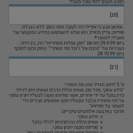
הנובע מעצם יחסי עובד-מעביד
[20]
, ומכאן נובע כי אפילו היה לעובד חוזה כתוב ללא הגבלת
סודיות, עדיין מחוייב הוא שלא להשתמש במידע המקצועי של
מעבידו לשעבר!!
ביום 29.4.99 פורסם "חוק עוולות מסחריות" הדן, בין היתר,
בעבירות של "גניבת עין" ו"גזל סוד מסחרי". החוק נכנס לתוקף
ביום 28.10.99
[21]
.
ס' 5 לחוק מגדיר מהו סוד מסחרי:
"מידע עסקי, מכל סוג, שאינו נחלת הרבים ושאינו ניתן לגילוי
כדין בנקל על ידי אחרים, אשר סודיותו מקנה לבעליו יתרון עסקי
על פני מתחריו ובלבד שבעליו נוקט אמצעים סבירים כדי
לשמור על סודיותו".
מדובר בארבעה אלמנטים עיקריים:
v
מידע עסקי.
v
שאינו נחלת הרבים/ניתן לגילוי בנקל
v
סודיותו מקנה יתרון עסקי.
v
נוקטים אמצעים סבירים לשמירתו בסוד.