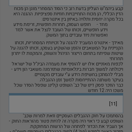
קבע ביהמ"ש העליון בדעת רוב כי הסוד המסחרי מוגן הן מכוח
הדין הכללי, הן מכוח התחייבויות חוזיות ספציפיות. ההגנה היא
בכל מקרה יחסית ותלויה באיזון בין אינטרסים:
מחד -
חופש העסוק, תחרות חופשית, זרימת מידע
וידע חופשיים, זכותו של העובד לנצל את אשר למד
ואפשרות ניוד עובדים בתוך המשק.
מאידך - אינטרס המעביד להגנה על זכויותיו המסחריות, זכותו
הקניינית על המשאבים והזמן שהשקיע בעסקו, זכותו להגנה על
שיטות שפיתח בתחום הייצור הניהול והשווק, והמקנות לו יתרון
תחרותי.
לכפות מאזניים אלו יש להוסיף את מעמדה הבינ"ל של ישראל
ויכולתה למשוך חברות בינלאומיות שתזרמנה משאבי הון וידע -
מבלי להסתכן בחשיפת הידע ע"י עובדים מקומיים.
בעיקר משתנה ההתייחסות למשך זמן ההגבלה.
כבר הוזכר פסק דינו של כב' השופט קלינג שפסל הסדר שכל
משכו היה 12 חודש
[11]
בהסתמכו על חוק ההגבלים העסקיים וזאת למרות שכב'
השופט קבע כי ראוי היה מקרה זה להיות פטור מהוראות החוק -
אך העביר את הכדור לפתחה של הרשות המחוקקת.
תזכיר הצעה לתיקון (מס' 4) לחוק ההגבלים העסקיים תשמ"ח -