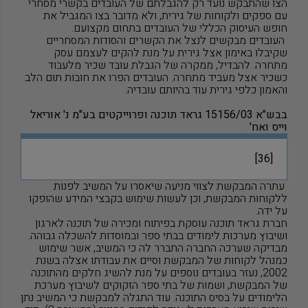
הצו שהתבקש נועד רק להגבלתם של העובדים בקשרי מסחרי
עם ספקים ולקוחות של גירית, ולא מדובר בצו המגביל את
חופש העיסוק הכללי של העובדים בתחום מקצועם.
העובדים מבקשים לנצל את הקשרים והסודות המסחריים
שקיבלו באימון אצל גירית על מנת להקים לעצמם עסק
מתחרה. להבדיל, ממקרה של הגבלת עובד שכיר מלעבוד
כשכיר אצל מעביד מתחרה. העובדים הפרו את חובות תום הלב
והאמון כלפי גירית עוד בהיותם עובדיה.
בבש"א 15156/03 גראד תוכנה ופרוייקטים בע"מ נ' אוריאל
וייס ואח'
[36]
עתרה המבקשת לצווי מניעה שיאסרו על המשיב לפנות
ללקוחות המבקשת, וכן לעשות שימוש בקבצי המידע שהופקו
על ידה.
חברת גראד תוכנה עוסקת בפיתוח ומכירה של תוכנה לארגון
ושיבוץ מערכות לימודים בבתי ספר ובמוסדות להשכלה גבוהה.
מבדיקה שערכה החברה התברר לה כי המשיב, אשר שימוש
כמנהל לקוחות של המבקשת וסיים את עבודתו אצלה בשנת
2002, נעזר בעובדים נוספים על מנת להשיג חלקים מהתוכנה
של המבקשת, ושמות של בתי ספר הזקוקים לשיבוץ מערכת
הלימודים על בסיס התוכנה. עוד התגלה למבקשת כי המשיב נתן