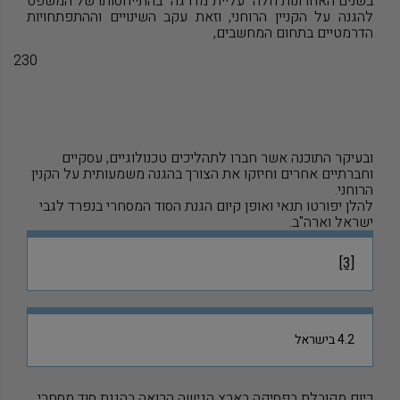
בשנים האחרונות חלה "עליית מדרגה" בהתייחסותו של המשפט
להגנה על הקניין הרוחני, וזאת עקב השינויים וההתפתחויות
הדרמטיים בתחום המחשבים,
230
ובעיקר התוכנה אשר חברו לתהליכים טכנולוגיים, עסקיים
וחברתיים אחרים וחיזקו את הצורך בהגנה משמעותית על הקנין
הרוחני.
להלן יפורטו תנאי ואופן קיום הגנת הסוד המסחרי בנפרד לגבי
ישראל וארה
"
ב.
[3]
4.2 בישראל
כיום מקובלת בפסיקה בארץ הגישה הרואה בהגנת סוד מסחרי