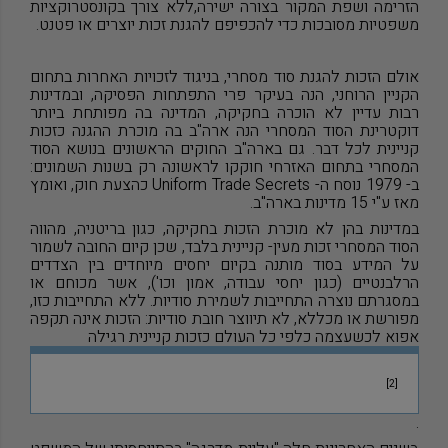
הזרימה ושפת המקור בצורה ישירה,ללא צורך בקונסטרוקציות
משפטיות מסובכות כדי להכפיפם להגנת זכות יוצרים או פטנט.
אולם הזכות להגנת סוד מסחרי, בניגוד לזכויות האחרות בתחום
הקניין הרוחני, הנה בעיקר פרי התפתחות הפסיקה, ובמדינות
רבות עדיין לא הוכרה בחקיקה, המדינה בה מפותחת ביותר
דוקטרינת הסוד המסחרי הנה ארה"ב בה מוכרת ההגנה כזכות
קניינית לכל דבר. גם בארה"ב החוקים הראשונים בנושא הסוד
המסחרי בתחום האזרחי חוקקו לראשונה רק בשנות השמונים:
ב- 1979 נוסח ה-
Uniform Trade Secrets
כהצעת חוק, ואומץ
מאז ע"י 15 מדינות בארה"ב.
במדינות בהן לא מוכרת הזכות בחקיקה, כגון בריטניה, מהווה
הסוד המסחרי זכות מעין- קניינית בלבד, שכן קיום החובה לשמור
על המידע בסוד מותנה בקיום יחסים מיוחדים בין הצדדים
הרלבנטיים (כגון יחסי עבודה, אמון וכו'), אשר מכוחם או
במסגרתם נוצרה התחייבות לשמירת סודיות. ללא התחייבות כזו,
מפורשת או מכללא, לא תיווצר חובת סודיות: הזכות אינה תקפה
אפוא לכשעצמה כלפי כל העולם כזכות קניינית רגילה
[2]
.