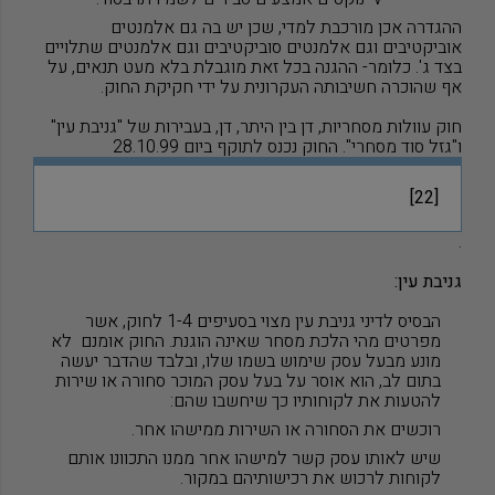
ההגדרה אכן מורכבת למדי, שכן יש בה גם אלמנטים
אוביקטיבים וגם אלמנטים סוביקטיבים וגם אלמנטים שתלויים
בצד ג'. כלומר- ההגנה בכל זאת מוגבלת בלא מעט תנאים, על
אף שהוכרה חשיבותה העקרונית על ידי חקיקת החוק.
חוק עוולות מסחריות, דן בין היתר, דן, בעבירות של "גניבת עין"
ו"גזל סוד מסחרי". החוק נכנס לתוקף ביום 28.10.99
[22]
.
גניבת עין:
הבסיס לדיני גניבת עין מצוי בסעיפים 1-4 לחוק, אשר
מפרטים מהי הלכת מסחר שאינה הוגנת. החוק אומנם לא
מונע מבעל עסק שימוש בשמו שלו, ובלבד שהדבר יעשה
בתום לב, הוא אוסר על בעל עסק המוכר סחורה או שירות
להטעות את לקוחותיו כך שיחשבו שהם:
רוכשים את הסחורה או השירות ממישהו אחר.
שיש לאותו עסק קשר למישהו אחר ממנו התכוונו אותם
לקוחות לרכוש את רכישותיהם במקור.