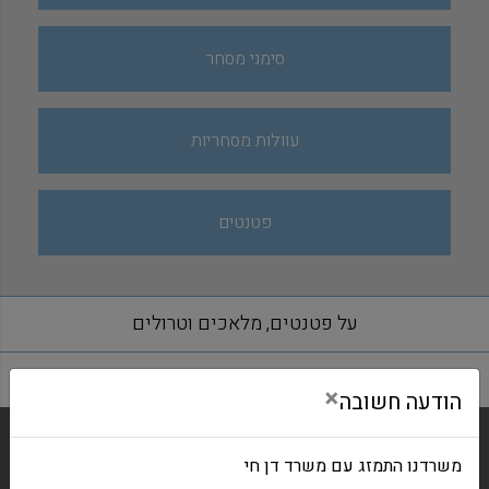
סימני מסחר
עוולות מסחריות
פטנטים
על פטנטים, מלאכים וטרולים
×
הודעה חשובה
משרדנו התמזג עם משרד דן חי
שם ומשפחה